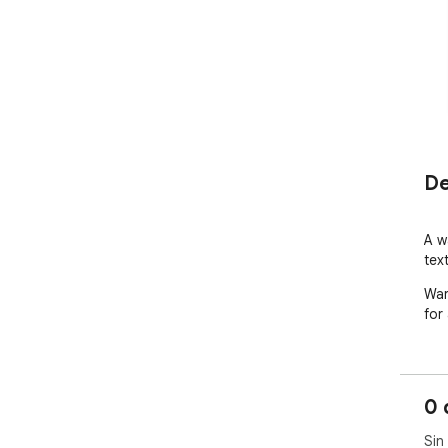
De
A w
tex
War
for
0 
Sin