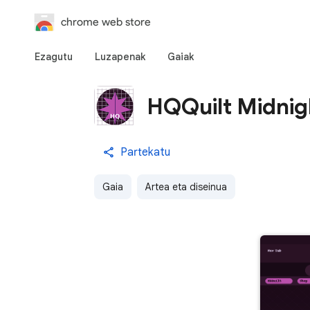
chrome web store
Ezagutu
Luzapenak
Gaiak
HQQuilt Midnig
Partekatu
Gaia
Artea eta diseinua