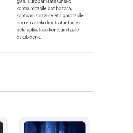
gisa. Europar Batasuneko
kontsumitzaile bat bazara,
kontuan izan zure eta garatzaile
horren arteko kontratuetan ez
dela aplikatuko kontsumitzaile-
eskubiderik.