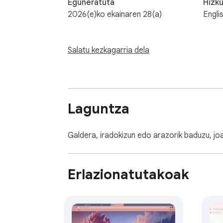
Eguneratuta
Hizk
2026(e)ko ekainaren 28(a)
Engli
Salatu kezkagarria dela
Laguntza
Galdera, iradokizun edo arazorik baduzu, jo
Erlazionatutakoak