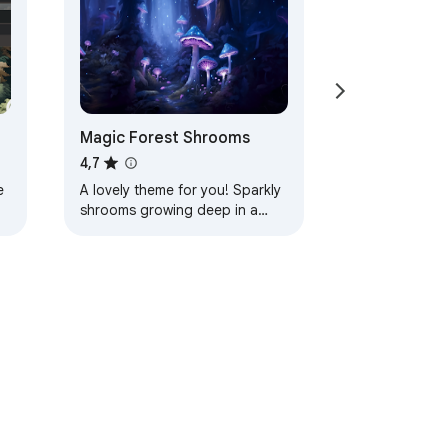
Magic Forest Shrooms
4,7
e
A lovely theme for you! Sparkly
shrooms growing deep in a
magic forest! Lots of peaceful
blues and purples help calm
your mind as…
zu-baldintzak
Laguntza