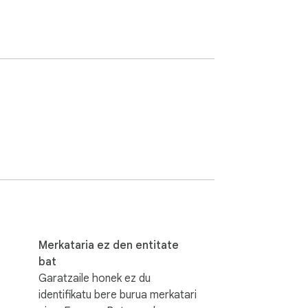
Merkataria ez den entitate
bat
Garatzaile honek ez du
identifikatu bere burua merkatari