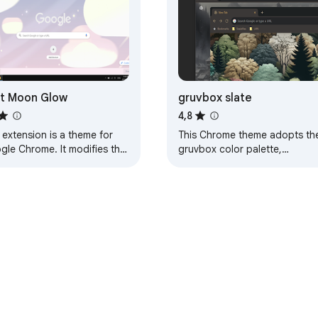
t Moon Glow
gruvbox slate
4,8
 extension is a theme for
This Chrome theme adopts th
gle Chrome. It modifies the
gruvbox color palette,
k of your browser, and
designed for dark mode.
ing else. This particular
Details: It includes a tile-able
e will…
background suitable…
uz
Garatzaileentzako panela
Pribatutasun-gidalerroak
Zerbit