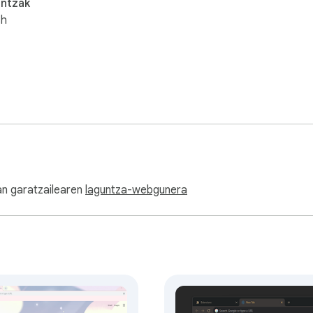
untzak
sh
an garatzailearen
laguntza-webgunera