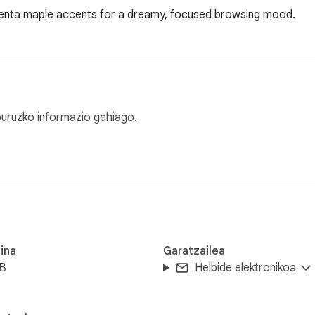
genta maple accents for a dreamy, focused browsing mood.
 buruzko informazio gehiago.
ina
Garatzailea
iB
Helbide elektronikoa