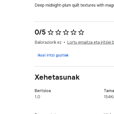
Deep midnight-plum quilt textures with ma
0/5
Baloraziorik ez
Lortu emaitza eta iritziei
Ikusi iritzi guztiak
Xehetasunak
Bertsioa
Tama
1.0
154K