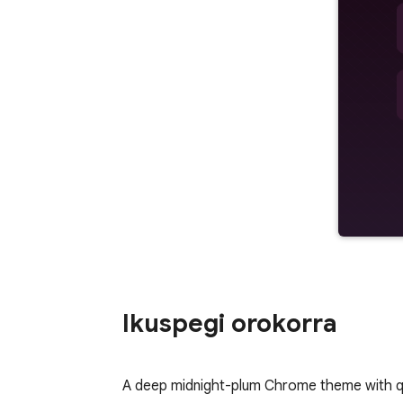
Ikuspegi orokorra
A deep midnight-plum Chrome theme with qu