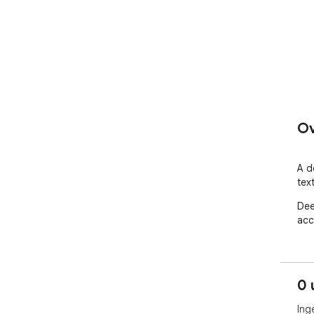
Ov
A d
tex
Dee
acc
0 
Ing