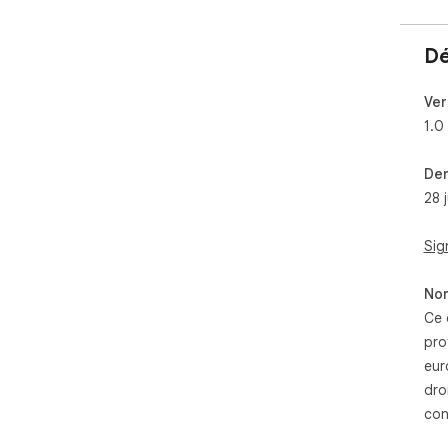
Dé
Ver
1.0
Der
28 
Sig
Non
Ce 
pro
eur
dro
con