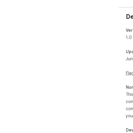
De
Ver
1.0
Up
Jun
Fla
Non
Thi
con
con
you
Dev