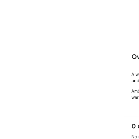
Ov
A w
and
Amb
war
0 
No 