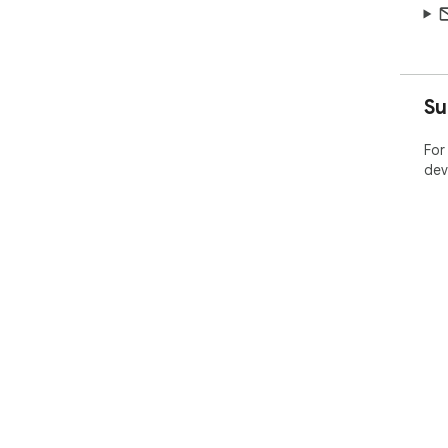
Su
For
dev