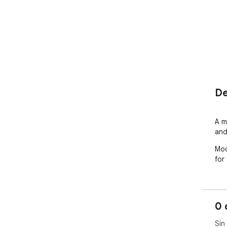
De
A m
and
Mod
for
0 
Sin