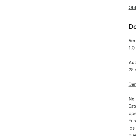
Obt
De
Ver
1.0
Act
28 
Den
No 
Est
ope
Eur
los
que