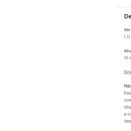
De
Ver
1.0
Atu
15 
Sin
Não
Ess
com
obs
a c
des