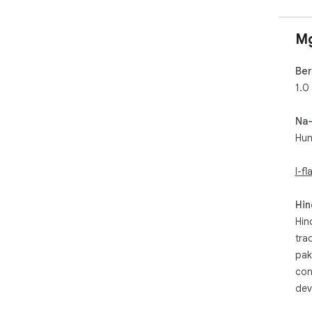
Mg
Ber
1.0
Na
Hun
I-f
Hin
Hin
tra
pak
con
dev