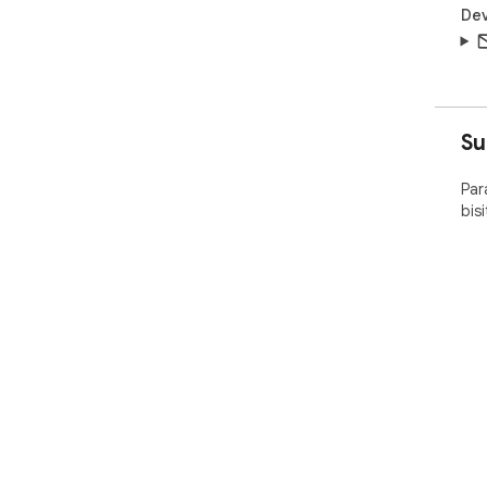
Dev
Su
Par
bis