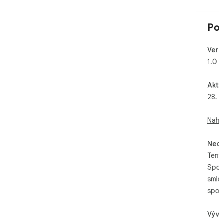
Po
Ver
1.0
Akt
28.
Nah
Neo
Ten
Spo
sml
spo
Výv