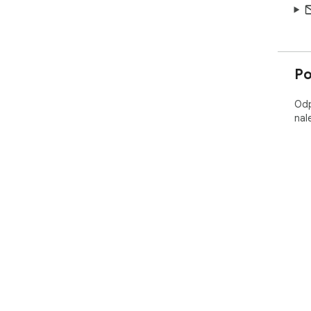
Po
Odp
nal