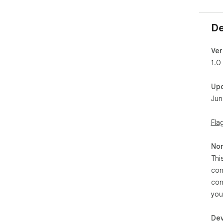
De
Ver
1.0
Up
Jun
Fla
Non
Thi
con
con
you
Dev