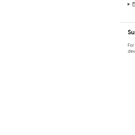
Su
For
dev