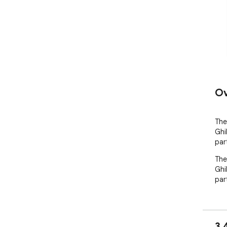
Ov
The
Ghi
part
The
Ghi
part
3.