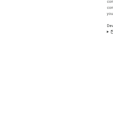
con
con
you
Dev