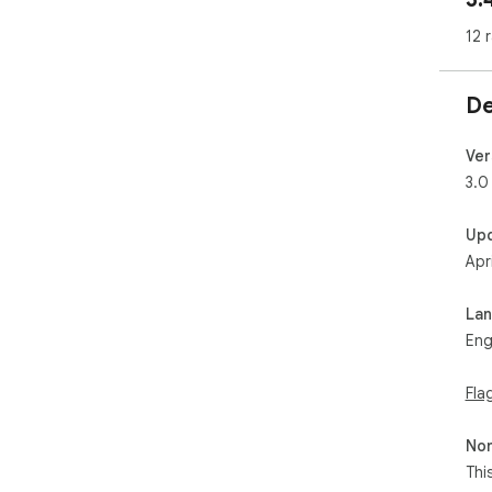
12 
De
Ver
3.0
Up
Apr
La
Eng
Fla
Non
Thi