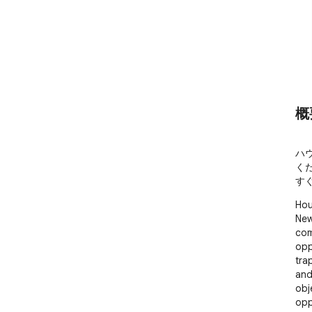
概
ハ
く
す
Hou
New
com
opp
tra
and
obj
opp