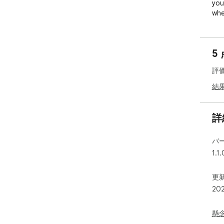
you
whe
rul
dan
add
5
How
評
Play
結
Move
Mov
詳
Jum
Crou
バ
1.1.
Play
Move
更新
Move
20
Jum
Crou
懸
# P