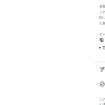
非
こ
E
た
デ
プ
こ
い