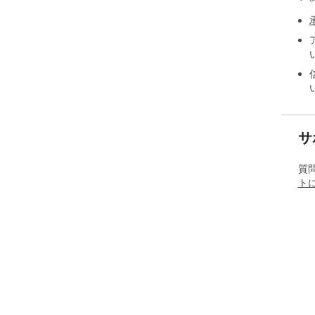
サ
質
ト