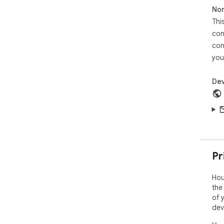
Non
Thi
con
con
you
Dev
Pr
Hou
the
of 
dev