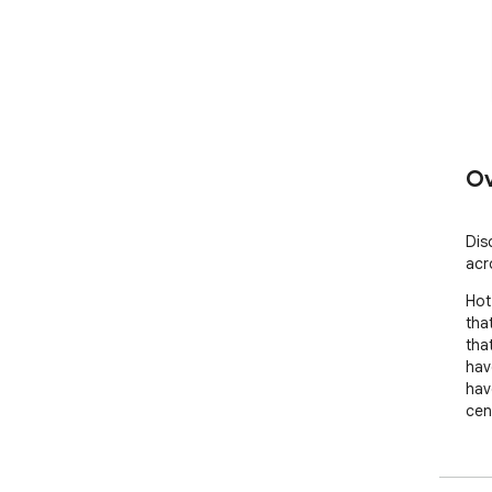
Ov
Dis
acr
Hot
tha
tha
hav
hav
cen