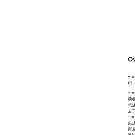
Ov
H
识
H
读
您
去
H
集
而