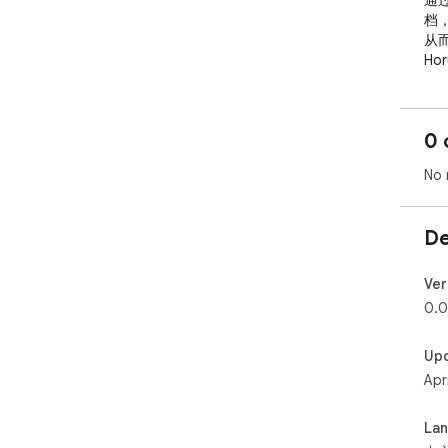
通过
档
从
H
成
在
于
0 
No 
De
Ver
0.0
Up
Apr
La