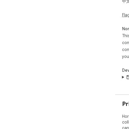
中
Fla
Non
Thi
con
con
you
Dev
Pr
Hor
col
can