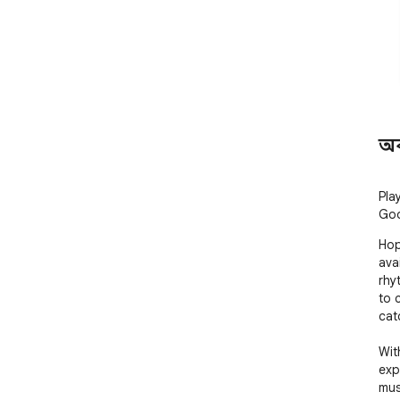
অ
Pla
Goo
Hop
ava
rhy
to 
cat
Wit
exp
mus