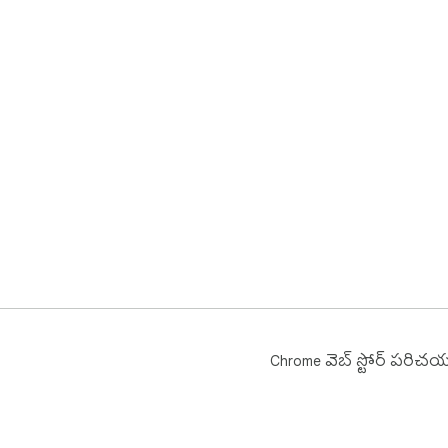
Chrome వెబ్ స్టోర్ పరిచ