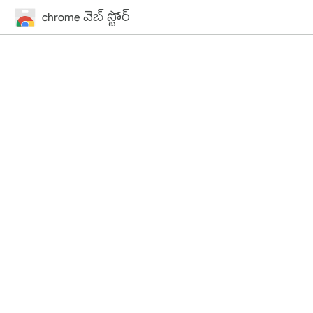
chrome వెబ్ స్టోర్