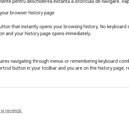
ente pentru deschiderea instantă a istoricului de navigare. Rapi
 your browser history page

button that instantly opens your browsing history. No keyboard
icon and your history page opens immediately.

quires navigating through menus or remembering keyboard combin
hortcut button in your toolbar and you are on the history page, 
 to open your browser history page

hortcut brings it to the front instead of opening a duplicate

dows -- it finds your existing history tab no matter which window
și recenzii.
 uses minimal resources and requires no special permissions be