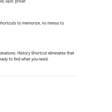
d, ușor, privat
 shortcuts to memorize, no menus to 
ations. History Shortcut eliminates that 
ready to find what you need.

 it is in

yond tab access
