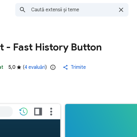
t - Fast History Button
at
5,0
(
4 evaluări
)
Trimite