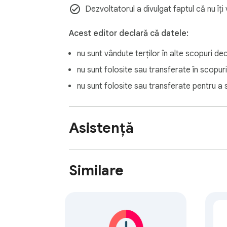
Install History Shortcut now and access your
Dezvoltatorul a divulgat faptul că nu îț
Acest editor declară că datele:
nu sunt vândute terților în alte scopuri d
nu sunt folosite sau transferate în scopuri 
nu sunt folosite sau transferate pentru a s
Asistență
Similare