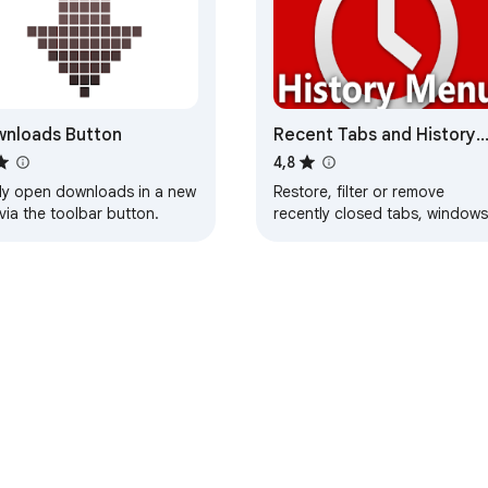
nloads Button
Recent Tabs and History
(Wrona History Menu)
4,8
ily open downloads in a new
Restore, filter or remove
via the toolbar button.
recently closed tabs, windows
and history including those
from other devices.
Tabloul de bord pentru dezvoltatori
Politica de confidențialitat