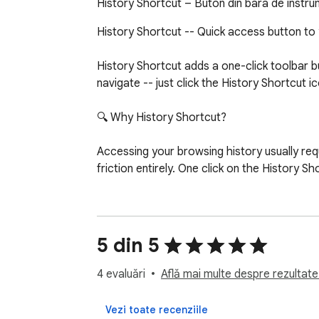
History Shortcut – Buton din bara de instrum
History Shortcut -- Quick access button to
History Shortcut adds a one-click toolbar 
navigate -- just click the History Shortcut 
🔍 Why History Shortcut?

Accessing your browsing history usually re
friction entirely. One click on the History S
⚡ How History Shortcut works:

✅ Click the History Shortcut toolbar button
5 din 5
✅ If a history tab is already open, History S
✅ History Shortcut works across multiple win
4 evaluări
Află mai multe despre rezultate 
✅ Lightweight and fast -- History Shortcut
Vezi toate recenziile