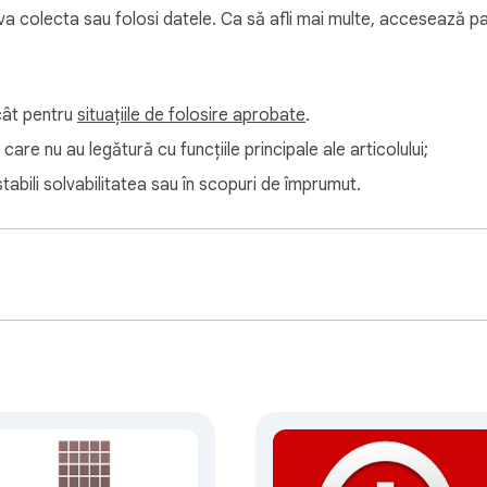
 browsing history with a single click.
i va colecta sau folosi datele. Ca să afli mai multe, accesează p
ecât pentru
situațiile de folosire aprobate
.
care nu au legătură cu funcțiile principale ale articolului;
tabili solvabilitatea sau în scopuri de împrumut.