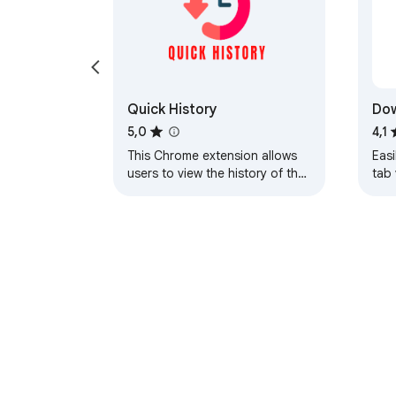
Quick History
Dow
5,0
4,1
This Chrome extension allows
Eas
users to view the history of the
tab 
current active tab in their
browser.
Despre Magazinul web Chrome