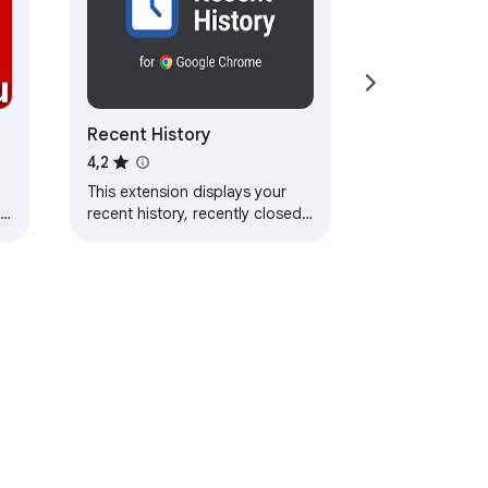
Recent History
4,2
This extension displays your
recent history, recently closed
tabs, most visited pages and
recent bookmarks in a one click
pop-up.
e
Termeni și condiții
Ajutor