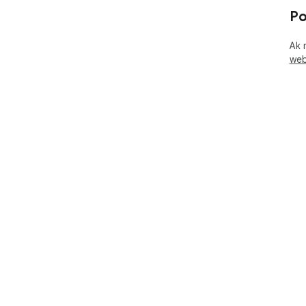
Po
Ak 
web