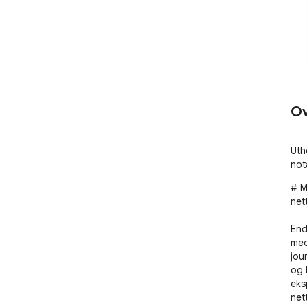
Ov
Uth
not
# M
net
End
med
jour
og 
eks
nett