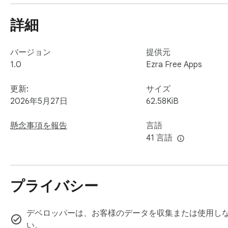
- **ピンク**: 重要な警告や矛盾する情報用

詳細
色分けすることで、ページを素早くスキャンし、すべての単
## 永続性と信頼性

バージョン
提供元
1.0
Ezra Free Apps
思考を二度と失わせません。ハイライターツールは「永続
ジに自動保存されます。つまり、タブを閉じたり、ブラウ
更新:
サイズ
にはハイライトは元の場所に残っています。インターネット
2026年5月27日
62.58KiB
## より深い洞察のためのコンテキストノート

懸念事項を報告
言語
41 言語
ハイライトだけでは不十分な場合もあります。なぜその一
ハイライターツールならハイライトにインラインメモを追
リマインダー、相互参照などをソースに直接追加してくだ
プライバシー
提供します。

## ハイライトギャラリー: 一元化されたリサーチハブ

デベロッパーは、お客様のデータを収集または使用しな
い。