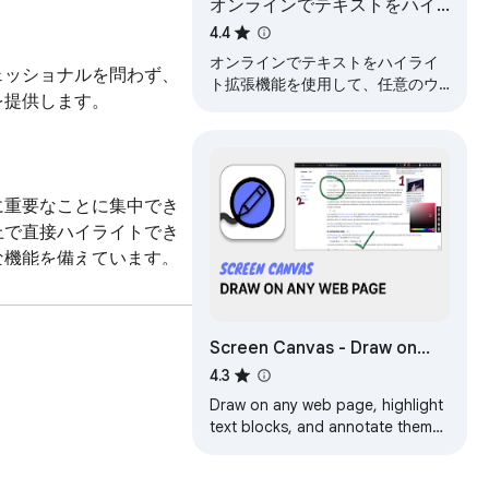
オンラインでテキストをハイ
ライト
4.4
オンラインでテキストをハイライ
ェッショナルを問わず、
ト拡張機能を使用して、任意のウ
提供します。

ェブサイトで重要な情報をハイラ
イトして保存します。スマートで
シンプルなウェブハイライターツ
ールです。
に重要なことに集中でき
上で直接ハイライトでき
機能を備えています。

Screen Canvas - Draw on
提供し、その場でハイラ
any Web page
4.3
Draw on any web page, highlight
text blocks, and annotate them
with notes and colours, all for
FREE.