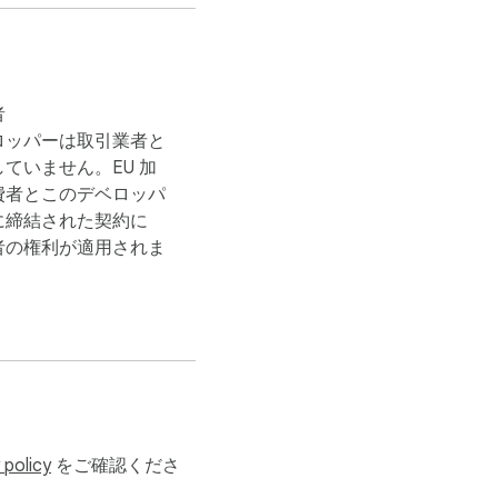
者
ロッパーは取引業者と
ウザのローカルストレー
ていません。EU 加
そのページを訪れたとき
費者とこのデベロッパ
に締結された契約に
者の権利が適用されま
録する必要があるとき、
エディタを開き、考えや
に豊かで文脈のある層を
 policy
をご確認くださ