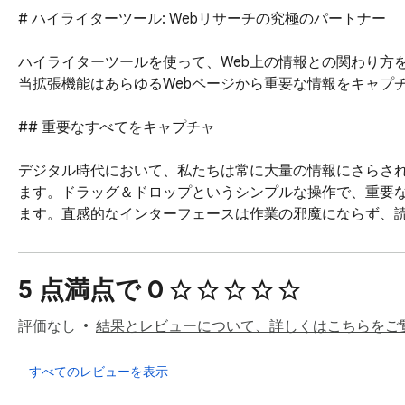
# ハイライターツール: Webリサーチの究極のパートナー

ハイライターツールを使って、Web上の情報との関わり方
当拡張機能はあらゆるWebページから重要な情報をキャプ
## 重要なすべてをキャプチャ

デジタル時代において、私たちは常に大量の情報にさらさ
ます。ドラッグ＆ドロップというシンプルな操作で、重要な
ます。直感的なインターフェースは作業の邪魔にならず、読
### 多彩なカラーで正確に整理

5 点満点で 0
効果的なリサーチには整理が不可欠です。そのため、ハイ
イトを分類できるようにしています。

評価なし
結果とレビューについて、詳しくはこちらをご
- **黄色**: 一般的な重要ポイント用

- **緑**: 裏付けとなる証拠や引用用

すべてのレビューを表示
- **青**: 質問やさらなる調査が必要な箇所用
