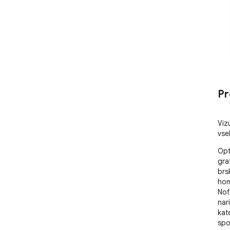
Pr
Viz
vse
Opti
gra
brs
hom
Nof
nari
kat
spo