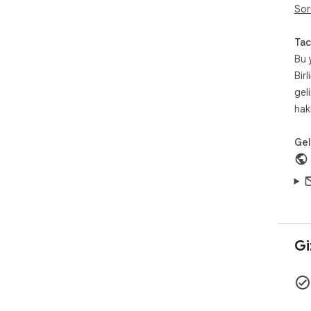
• D
Sor
• Fi
Tac
🎯 
Bu 
• S
Birl
• R
• A
gel
• V
hak
💝 
Geli
to 
Giz