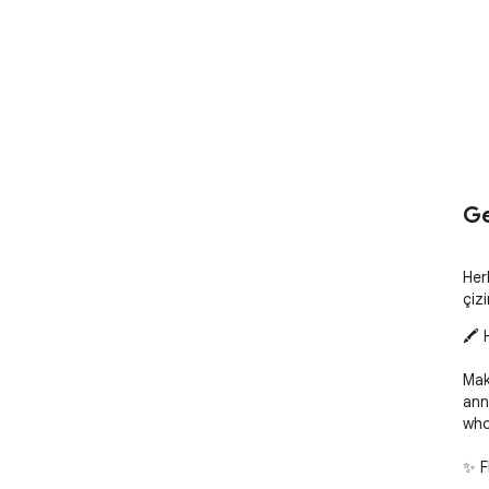
Ge
Her
çiz
🖍️ 
Mak
ann
who
✨ F