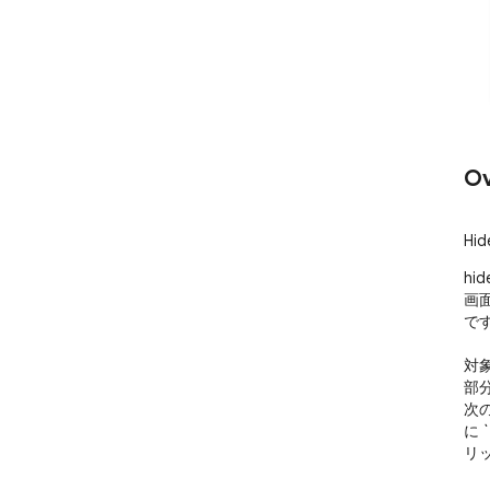
Ov
Hid
hid
画面
です
対
部分
次
に
リ