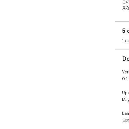
こ
見
の
5 
1 ra
De
Ver
0.1
Up
May
La
日