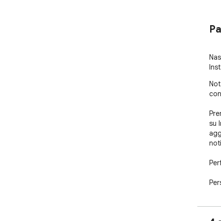
Pa
Nas
Ins
Not
con
Pren
su 
agg
noti
Perf
Per
per 
Agg