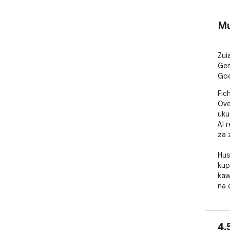
Mu
Zui
Gem
Goo
Fic
Ove
uku
AI 
za z
Hus
kup
kaw
na o
###
4.
• H