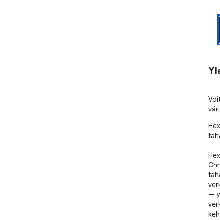
Yl
Voit
väri
Hex
taha
Hex
Chr
tah
ver
— y
verk
kehi