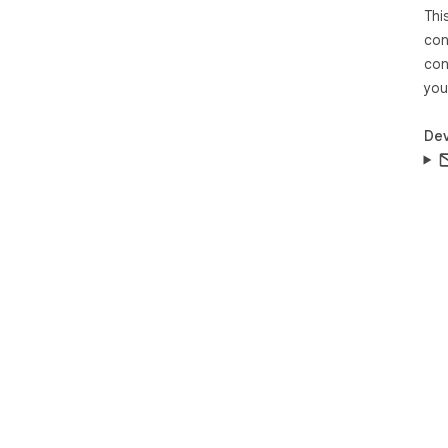
Thi
con
con
you
Dev