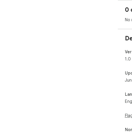
0 
No 
De
Ver
1.0
Up
Jun
La
Eng
Fla
Non