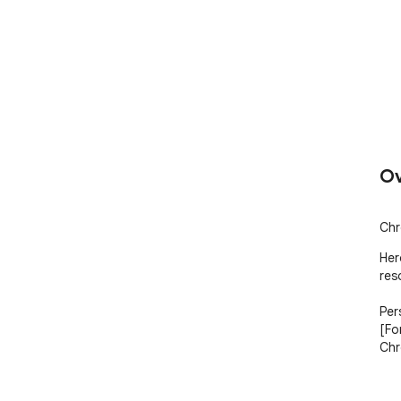
Ov
Chr
Her
res
Per
[Fo
Chr