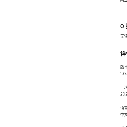
时
0
无
详
版
1.0
上
20
语
中