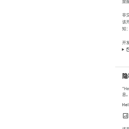
举
非
该
知
开
隐
“H
息
He