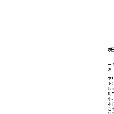
概
一个
发
本
下：
网页
用
小
本
在