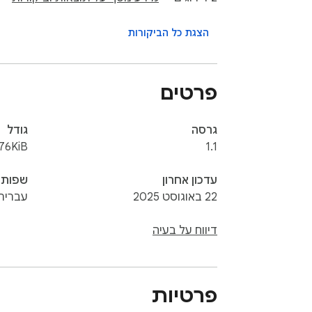
הצגת כל הביקורות
פרטים
גרסה
גודל
.76KiB
1.1
עדכון אחרון
שפות
22 באוגוסט 2025
עברית
דיווח על בעיה
https://buymeacoffee.com/danielpodolsky
פרטיות