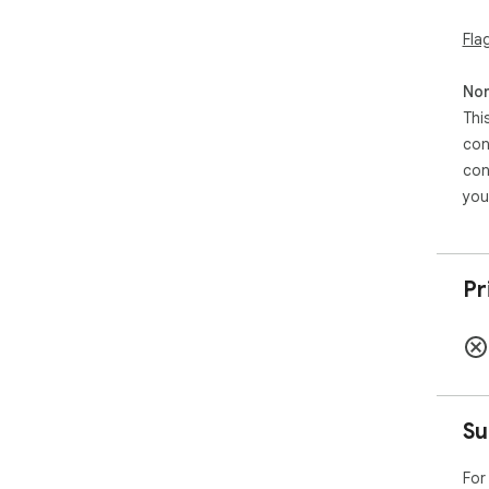
Fla
Non
Thi
con
con
you
Pr
Su
For