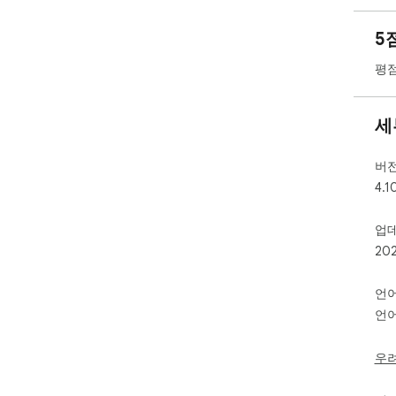
lev
stru
5
* L
opti
평점
* L
the
* P
세
doc
sel
* C
버
cor
4.1
* D
nec
업
* Al
20
* C
clic
* D
언
fro
언어
* If
resu
fro
우
Opt
the