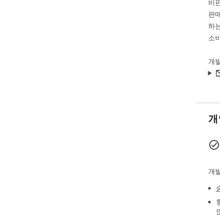
비
* T
판매
하는
Pri
소비
개
개
개발