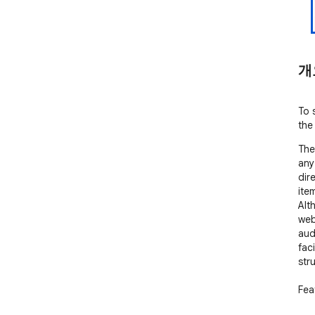
개
To 
the
The
any
dir
ite
Alt
web
aud
fac
str
Feat
* L