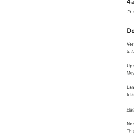
4.
79 
De
Ver
5.2
Up
May
La
6 l
Fla
Non
Thi