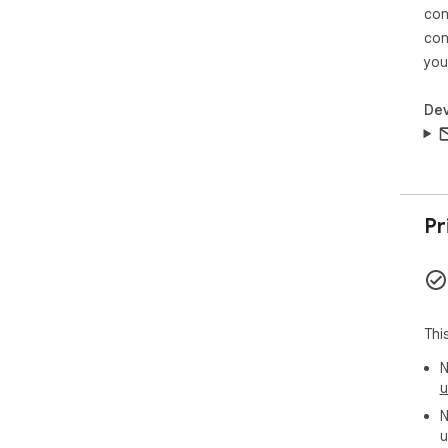
con
con
you
Dev
Pr
Thi
N
u
N
u