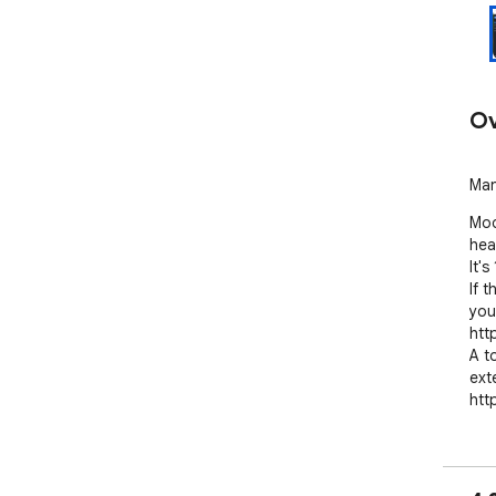
Ov
Man
Mod
hea
It'
If 
you
htt
A t
ext
htt