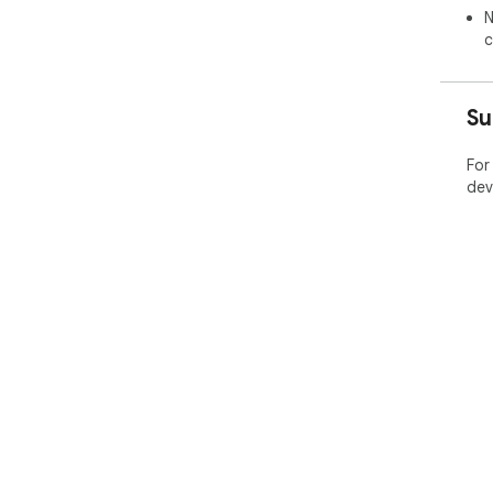
N
c
Su
For
dev