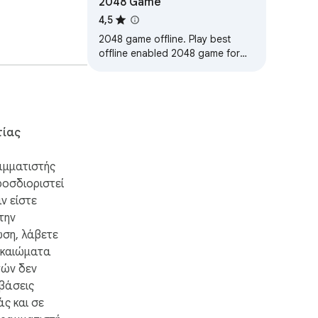
2048 Game
4,5
2048 game offline. Play best
offline enabled 2048 game for
chrome.
τίας
αμματιστής
ροσδιοριστεί
ν είστε
την
ση, λάβετε
ικαιώματα
ών δεν
μβάσεις
ς και σε