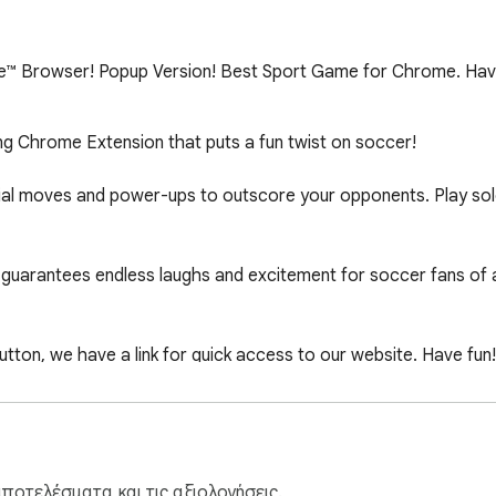
™ Browser! Popup Version! Best Sport Game for Chrome. Have
ing Chrome Extension that puts a fun twist on soccer!

al moves and power-ups to outscore your opponents. Play solo 
guarantees endless laughs and excitement for soccer fans of al
ton, we have a link for quick access to our website. Have fun!
ποτελέσματα και τις αξιολογήσεις.