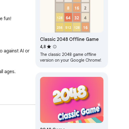
 fun!
Classic 2048 Offline Game
4,8
against AI or 
The classic 2048 game offline
version on your Google Chrome!
l ages.
