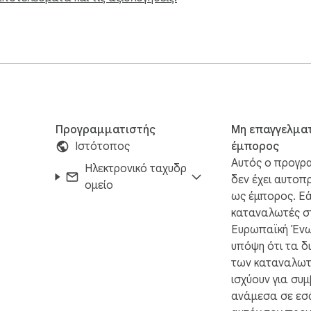
Προγραμματιστής
Μη επαγγελμα
Ιστότοπος
έμπορος
Αυτός ο προγρ
Ηλεκτρονικό ταχυδρ
δεν έχει αυτοπ
ομείο
ως έμπορος. Εά
καταναλωτές σ
Ευρωπαϊκή Ένω
υπόψη ότι τα δ
των καταναλωτ
ισχύουν για συ
ανάμεσα σε εσά