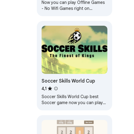
Now you can play Offline Games
- No Wifi Games right on
Chrome™ Browser! Fun for all
ages, and a mental workout too!
Soccer Skills World Cup
4,1
Soccer Skills World Cup best
Soccer game now you can play
right on Chrome™ Browser! Let's
Play and Have fun!