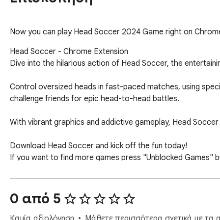
Now you can play Head Soccer 2024 Game right on Chrome
Head Soccer - Chrome Extension

Dive into the hilarious action of Head Soccer, the entertain
Control oversized heads in fast-paced matches, using speci
challenge friends for epic head-to-head battles.

With vibrant graphics and addictive gameplay, Head Soccer 
Download Head Soccer and kick off the fun today!

If you want to find more games press "Unblocked Games" but
0 από 5
Καμία αξιολόγηση
Μάθετε περισσότερα σχετικά με τα α