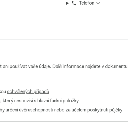
Telefon
učené pošty 2-3x rychleji v službách jako GMail, Hotmail, Ou
 s uvědoměním stránek

 ani používat vaše údaje. Další informace najdete v dokument
 pro Google Sheets, 🌈 průvodce příkazy Midjourney, extraktor R
o průměty, s ještě více příkazy dostupnými ve veřejné komunitní
h

mkou
schválených případů
který nesouvisí s hlavní funkci položky
y určení úvěruschopnosti nebo za účelem poskytnutí půjčky