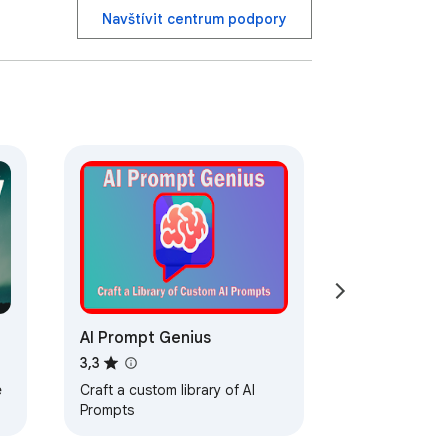
Navštívit centrum podpory
řešení bloků při psaní.

a, vyplňování formulářů, automatizace 
/ E-Bay / Walmart / AirBnB / Zillow.

AI Prompt Genius
3,3
e
Craft a custom library of AI
Prompts