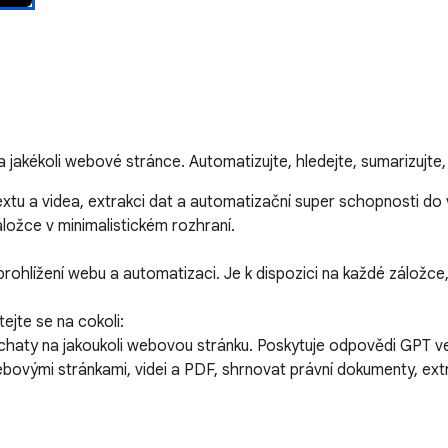
kékoli webové stránce. Automatizujte, hledejte, sumarizujte, p
 textu a videa, extrakci dat a automatizační super schopnosti d
ložce v minimalistickém rozhraní.

prohlížení webu a automatizaci. Je k dispozici na každé záložc
jte se na cokoli:

vými stránkami, videi a PDF, shrnovat právní dokumenty, extra
erplexity následujícím způsobem:
