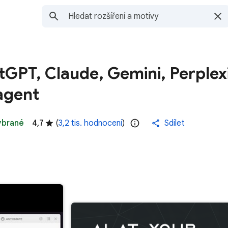
GPT, Claude, Gemini, Perplex
agent
ybrané
4,7
(
3,2 tis. hodnocení
)
Sdílet