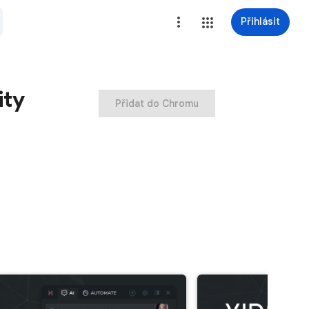
Přihlásit
ity
Přidat do Chromu