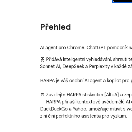
Přehled
AI agent pro Chrome. ChatGPT pomocník na ja
🧬 Přidává inteligentní vyhledávání, shrnutí
Sonnet AI, DeepSeek a Perplexity v každé zá
HARPA je váš osobní AI agent a kopilot pro 
💬 Zavolejte HARPA stisknutím [Alt+A] a zepte
     HARPA přináší kontextově uvědomělé AI chaty na jakoukoli webovou stránku. Poskytuje odpovědi GPT vedle výsledků vyhledávání na Google, Bing, 
DuckDuckGo a Yahoo, umožňuje mluvit s webo
z ní činí perfektního asistenta pro výzkum.

HARPA se liší od chatbotů jako ChatGPT a P