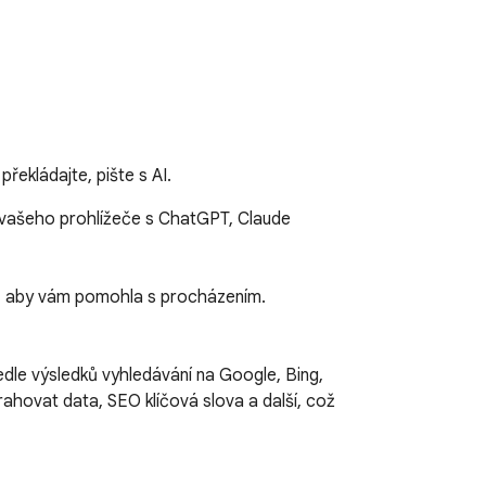
řekládajte, pište s AI.
o vašeho prohlížeče s ChatGPT, Claude 
e, aby vám pomohla s procházením.

hovat data, SEO klíčová slova a další, což 