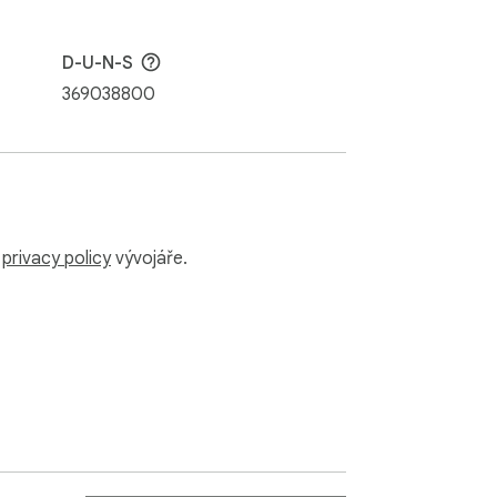
D-U-N-S
369038800
tlook a dalších 10+ oblíbených emailových 
u
privacy policy
vývojáře.
SS, AI pomocníka pro studium a další 
 knihovně.
