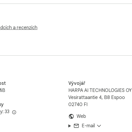
rtkey API klíčům.

edcích a recenzích
ost
Vývojář
MiB
HARPA AI TECHNOLOGIES OY
Vesirattaantie 4, B8 Espoo
AI

ky
02740 FI
y: 33
Web
rplexity deep search.

E-mail