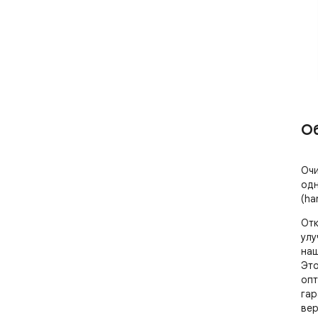
О
Очи
одн
(ha
Отк
улу
наш
Это
опт
гар
вер