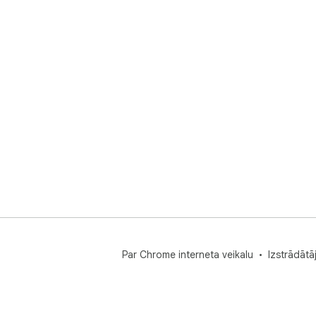
Par Chrome interneta veikalu
Izstrādātā