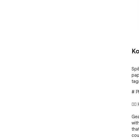
Ko
Spē
pap
tag
# P
🚴‍
Gea
wit
tha
cou