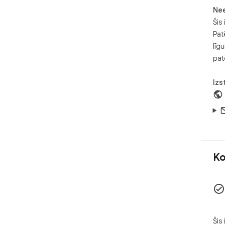
Ne
Šis 
Pat
līg
pat
Izs
Ko
Šis