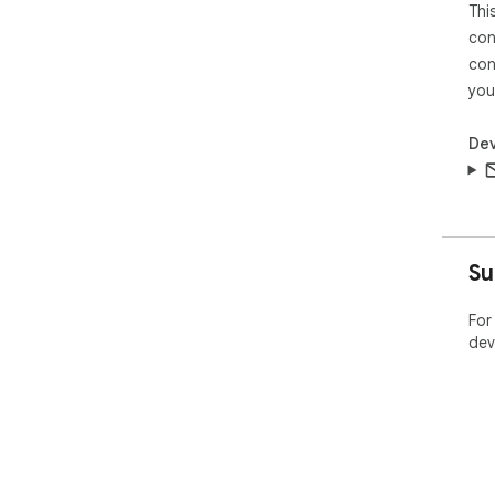
Thi
con
con
you
Dev
Su
For
dev