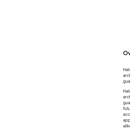
Ov
Hal
arc
gua
Hal
arc
gua
fut
acc
app
ali