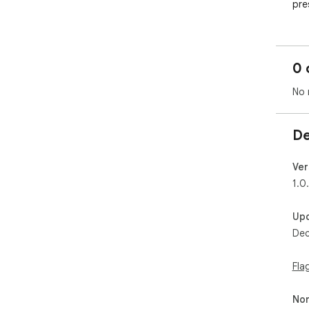
pre
0 
No 
De
Ver
1.0
Up
Dec
Fla
Non