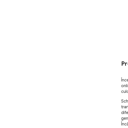
Pr
Înce
onli
cul
Sch
tra
dife
gen
Încă