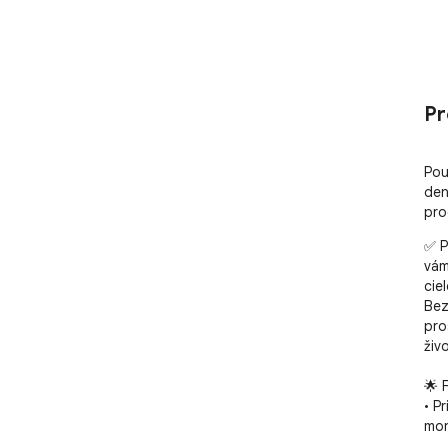
Pr
Pou
den
pro
✅ P
vám
cie
Bez
pro
živ
🌟 
• P
mon
• P