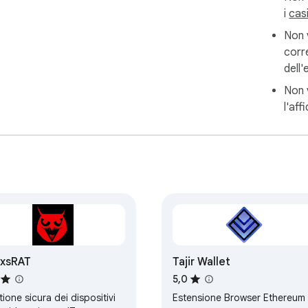
i
cas
Non v
corre
dell
Non v
l'aff
axsRAT
Tajir Wallet
5,0
ione sicura dei dispositivi
Estensione Browser Ethereum