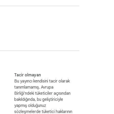
e yaptığını görün. 

ebook group uid extractor 2019, facebook 
Facebook Members Scraper, Facebook 
Tacir olmayan
Bu yayıncı kendisini tacir olarak
tanımlamamış. Avrupa
Birliği'ndeki tüketiciler açısından
bakıldığında, bu geliştiriciyle
yapmış olduğunuz
sözleşmelerde tüketici haklarının