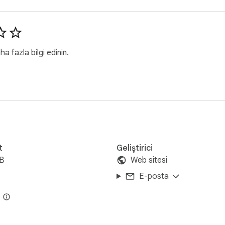
rını daha iyi anlamak ve ürün ayarlamaları yapmak için rakiplerin n
matikleştirerek günlük üretkenliğinizi en üst düzeye çıkarın. Fac
 fazla bilgi edinin.
mail extractor, facebook groups extractor, Facebook Leads, 
Tool, FB Group Extractor'ten daha verimli

 Extractor" ı yükleyin.

örmek için "Üyeler" sekmesine tıklayın.

veya XLS dosyasında sonuçları indirin.
t
Geliştirici
iB
Web sitesi
E-posta