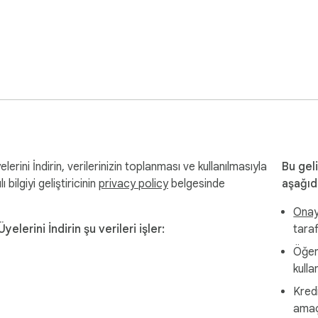
rini İndirin, verilerinizin toplanması ve kullanılmasıyla
Bu geli
ı bilgiyi geliştiricinin
privacy policy
belgesinde
aşağıd
Onayl
elerini İndirin şu verileri işler:
tara
Öğeni
kulla
Kred
amaç