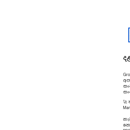
ද
Gr
අප
සං
සං
🚀
Ma
නැ
නො