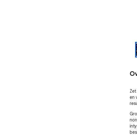
Ov
Zet
en 
res
Gro
nor
int
bes