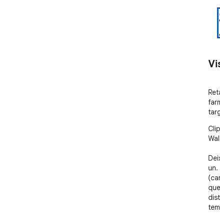
Vi
Ret
far
tar
Cli
Wal
Dei
un.
(ca
que
dis
tem