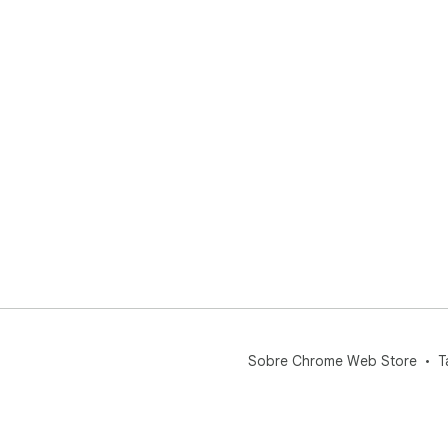
Sobre Chrome Web Store
T