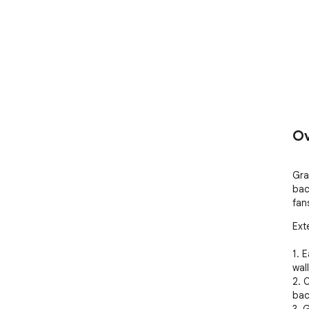
Ov
Gra
bac
fan
Ext
1. 
wall
2. 
bac