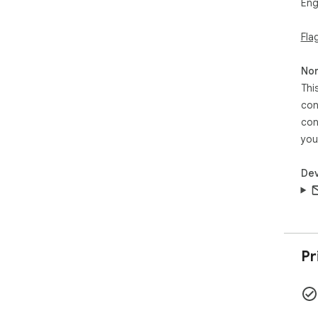
Eng
Fla
Non
Thi
con
con
you
Dev
Pr