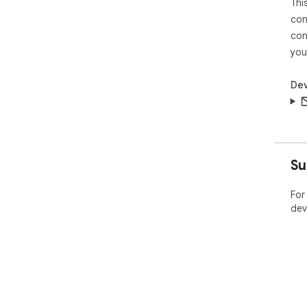
Thi
con
con
you
Dev
Su
For
dev