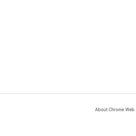
Pri
own
hel
About Chrome Web 