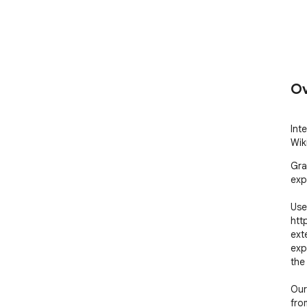
Ov
Int
Wik
Gra
exp
Use 
htt
ext
exp
the
Our
fro