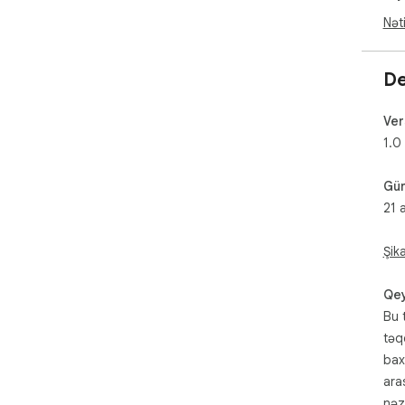
Nət
De
Ver
1.0
Gün
21 
Şik
Qey
Bu 
təq
bax
ara
nəz