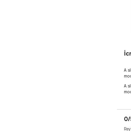
İc
A s
mod
A s
mod
0/
Rey