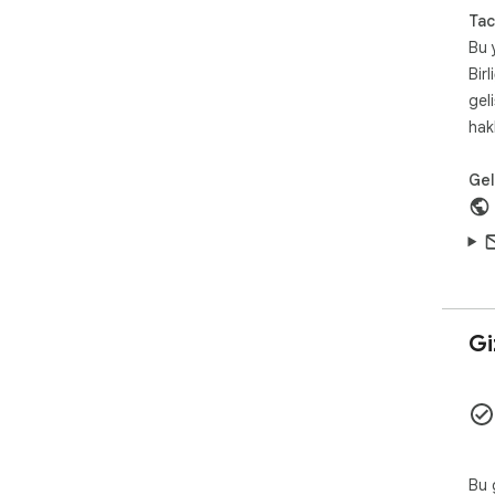
Tac
Bu 
Birl
gel
hak
Geli
Giz
Bu g